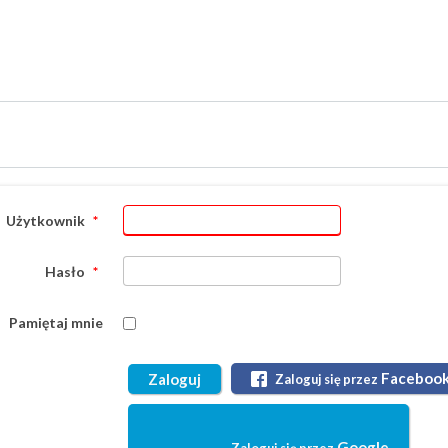
Użytkownik
*
Hasło
*
Pamiętaj mnie
Faceboo
Zaloguj
Zaloguj się przez
Google
Zaloguj się przez