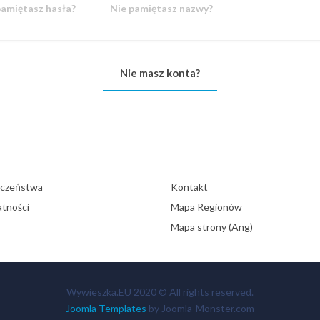
pamiętasz hasła?
Nie pamiętasz nazwy?
Nie masz konta?
eczeństwa
Kontakt
atności
Mapa Regionów
Mapa strony (Ang)
Wywieszka.EU 2020 © All rights reserved.
Joomla Templates
by Joomla-Monster.com