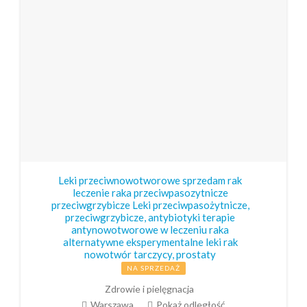
Leki przeciwnowotworowe sprzedam rak
leczenie raka przeciwpasozytnicze
przeciwgrzybicze Leki przeciwpasożytnicze,
przeciwgrzybicze, antybiotyki terapie
antynowotworowe w leczeniu raka
alternatywne eksperymentalne leki rak
nowotwór tarczycy, prostaty
NA SPRZEDAŻ
Zdrowie i pielęgnacja
Warszawa
Pokaż odległość