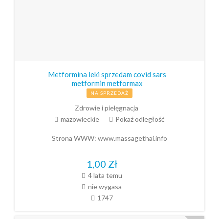
Metformina leki sprzedam covid sars
metformin metformax
NA SPRZEDAŻ
Zdrowie i pielęgnacja
mazowieckie
Pokaż odległość
Strona WWW:
www.massagethai.info
1,00
Zł
4 lata temu
nie wygasa
1747