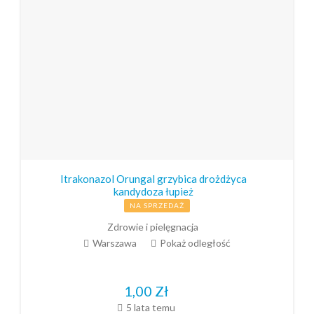
Itrakonazol Orungal grzybica drożdżyca
kandydoza łupież
NA SPRZEDAŻ
Zdrowie i pielęgnacja
Warszawa
Pokaż odległość
1,00
Zł
5 lata temu