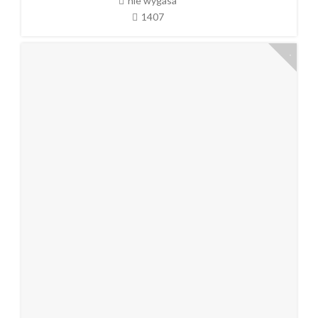
nie wygasa
1407