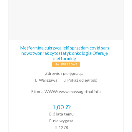
Metformina cukrzyca leki sprzedam covid sars
nowotwor rak cytostatyk onkologia Oferuję
metforminę
NA SPRZEDAŻ
Zdrowie i pielęgnacja
Warszawa
Pokaż odległość
Strona WWW:
www.massagethai.info
1,00
Zł
3 lata temu
nie wygasa
1278