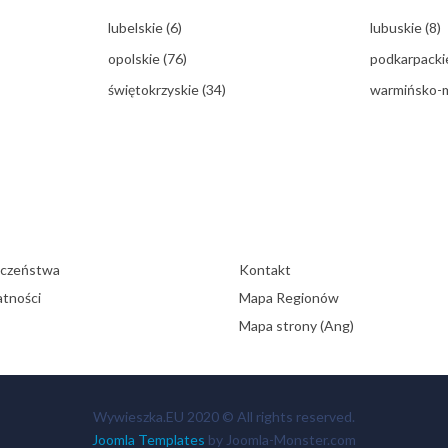
lubelskie
(6)
lubuskie
(8)
opolskie
(76)
podkarpack
świętokrzyskie
(34)
warmińsko-
eczeństwa
Kontakt
atności
Mapa Regionów
Mapa strony (Ang)
Wywieszka.EU 2020 © All rights reserved.
Joomla Templates
by Joomla-Monster.com