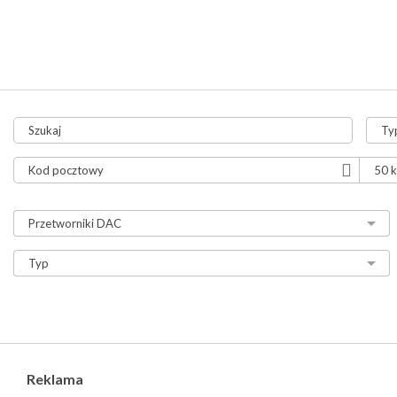
tylko aukcje
tylko ze zdjęciami
tylko z video
Reklama