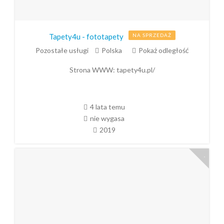
Tapety4u - fototapety
NA SPRZEDAŻ
Pozostałe usługi
Polska
Pokaż odległość
Strona WWW:
tapety4u.pl/
4 lata temu
nie wygasa
2019