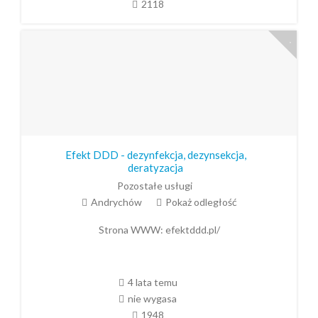
2118
Efekt DDD - dezynfekcja, dezynsekcja,
deratyzacja
Pozostałe usługi
Andrychów
Pokaż odległość
Strona WWW:
efektddd.pl/
4 lata temu
nie wygasa
1948