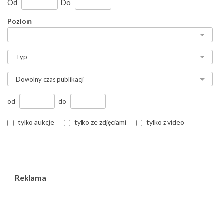
Od
Do
Poziom
od
do
tylko aukcje
tylko ze zdjęciami
tylko z video
Reklama