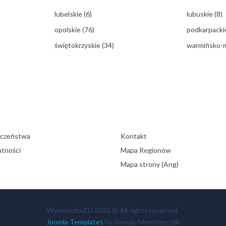
lubelskie
(6)
lubuskie
(8)
opolskie
(76)
podkarpack
świętokrzyskie
(34)
warmińsko-
eczeństwa
Kontakt
atności
Mapa Regionów
Mapa strony (Ang)
Wywieszka.EU 2020 © All rights reserved.
Joomla Templates
by Joomla-Monster.com