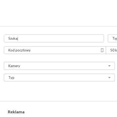
tylko aukcje
tylko ze zdjęciami
tylko z video
Reklama