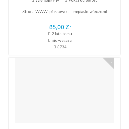
Wielgomłyny
Pokaż odległość
Strona WWW:
piaskowce.com/piaskowiec.html
85,00
Zł
2 lata temu
nie wygasa
8734